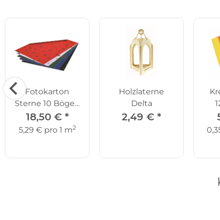
Fotokarton
Holzlaterne
Kr
Sterne 10 Bögen
Delta
1
300 g/qm
18,50 €
*
2,49 €
*
2
5,29 € pro 1 m
0,3