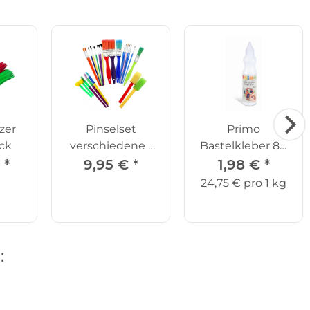
zer
Pinselset
Primo
ck
verschiedene -
Bastelkleber 80
25er Set
g
€
*
9,95 €
*
1,98 €
*
24,75 € pro 1 kg
: