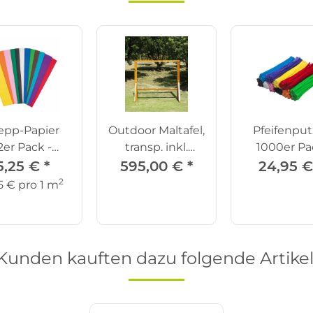
epp-Papier
Outdoor Maltafel,
Pfeifenput
2er Pack -
transp. inkl.
1000er Pa
klassisch
Standfüße
5,25 €
*
595,00 €
*
24,95 
2
5 € pro 1 m
Kunden kauften dazu folgende Artikel