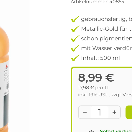
Artikelnummer:
40855
gebrauchsfertig, b
Metallic-Gold für t
schön pigmentiert
mit Wasser verdü
Inhalt: 500 ml
8,99 €
17,98 € pro 1 l
inkl. 19% USt. , zzgl.
Ver
Sofort verfü