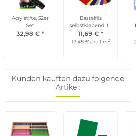
Acrylstifte, 52er
Bastelfilz
Set
selbstklebend, 10
Farben
2
32,98 €
*
11,69 €
*
2
19,48 € pro 1 m
Kunden kauften dazu folgende
Artikel: