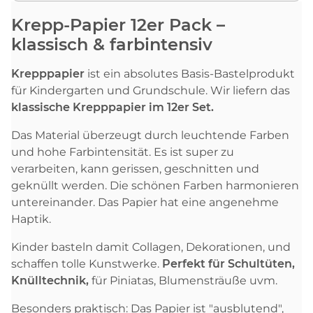
Krepp-Papier 12er Pack –
klassisch & farbintensiv
Krepppapier
ist ein absolutes Basis-Bastelprodukt
für Kindergarten und Grundschule. Wir liefern das
klassische Krepppapie
r
im 12er S
e
t.
D
a
s Material
überzeugt durch leuchtende Farben
und hohe Farbintensität. Es ist super zu
verarbeiten, kann gerissen, geschnitten und
geknüllt werden. Die schönen Farben harmonieren
untereinander. Das Papier hat eine angenehme
Haptik.
Kinder basteln damit Collagen, Dekorationen, und
schaffen tolle Kunstwerke.
P
erfekt für Schultüten,
Knülltechnik,
für Piniatas, Blumensträuße uvm.
Besonders praktisch: Das Papier ist "ausblutend",