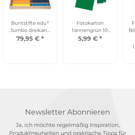
Buntstifte edu³
Fotokarton
F
Jumbo dreikant,
tannengrün 10
Bö
144er Set
Bögen
79,95 €
*
5,99 €
*
1
Newsletter Abonnieren
Ja, ich möchte regelmäßig Inspiration,
Produktneuheiten und praktische Tipps für