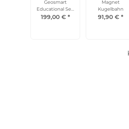
Geosmart
Magnet
Educational Set,
Kugelbahn
100-tlg.
199,00 €
*
91,90 €
*