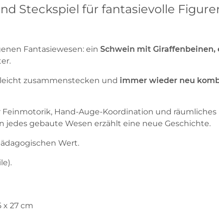
nd Steckspiel für fantasievolle Figure
genen Fantasiewesen: ein
Schwein mit Giraffenbeinen,
er.
h leicht zusammenstecken und
immer wieder neu komb
Feinmotorik, Hand-Auge-Koordination und räumliches De
nn jedes gebaute Wesen erzählt eine neue Geschichte.
pädagogischen Wert.
le).
5 x 27 cm