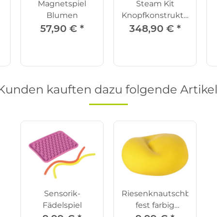
Magnetspiel
Steam Kit
Blumen
Knopfkonstruktion
380 Teile
57,90 €
*
348,90 €
*
Kunden kauften dazu folgende Artikel
Sensorik-
Riesenknautschball
Fädelspiel
fest farbig
gemischt