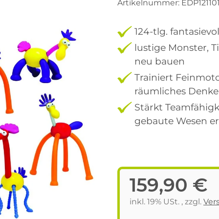
Artikelnummer:
EDP12110
124-tlg. fantasiev
lustige Monster, 
neu bauen
Trainiert Feinmot
räumliches Denke
Stärkt Teamfähigke
gebaute Wesen erz
159,90 €
inkl. 19% USt. , zzgl.
Ver