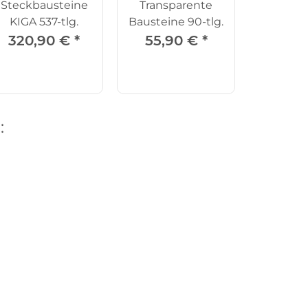
Steckbausteine
Transparente
KIGA 537-tlg.
Bausteine 90-tlg.
320,90 €
*
55,90 €
*
: