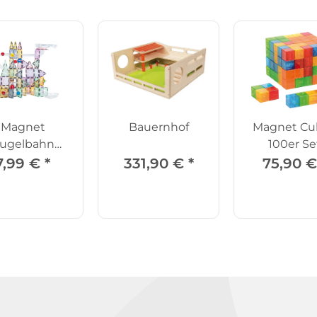
Magnet
Bauernhof
Magnet Cu
ugelbahn
100er Se
tzkugeln 6er
7,99 €
*
331,90 €
*
75,90 
Set