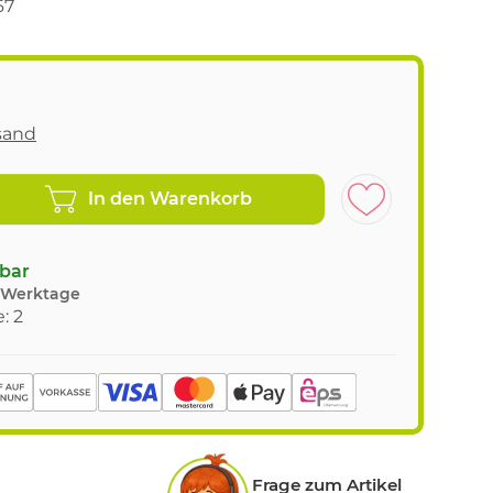
67
sand
In den Warenkorb
gbar
8 Werktage
: 2
Frage zum Artikel