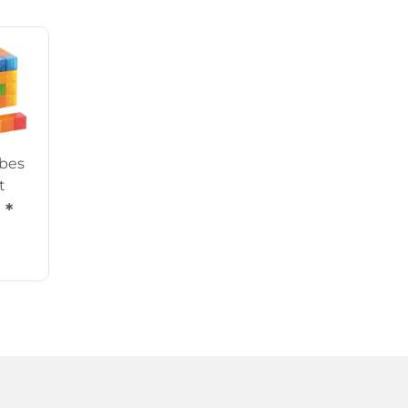
bes
t
€
*