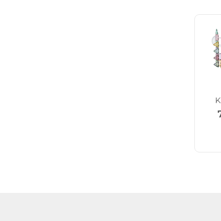
K
Ersa