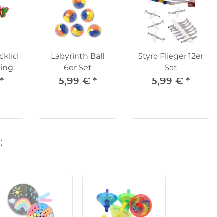
klichkeitsspiel
Labyrinth Ball
Styro Flieger 12er
ing
6er Set
Set
*
5,99 €
*
5,99 €
*
: