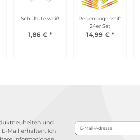
Schultüte weiß
Regenbogenstift,
24er Set
1,86 €
*
14,99 €
*
roduktneuheiten und
 E-Mail erhalten. Ich
Newsletter Abonniere
itere Informationen