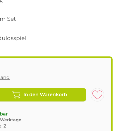
8
im Set
g
duldsspiel
sand
In den Warenkorb
gbar
8 Werktage
: 2