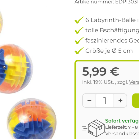
Artikelnummer:
EDP13031
6 Labyrinth-Bälle 
tolle Bschäftigun
faszinierendes Ge
Größe je Ø 5 cm
5,99 €
inkl. 19% USt. , zzgl.
Ver
Sofort verfü
Lieferzeit:
7 - 
Versandklasse