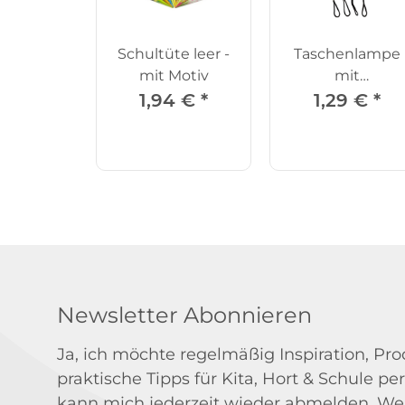
Schultüte leer -
Taschenlampe
mit Motiv
mit
Anhängeband
1,94 €
*
1,29 €
*
Newsletter Abonnieren
Ja, ich möchte regelmäßig Inspiration, P
praktische Tipps für Kita, Hort & Schule per
kann mich jederzeit wieder abmelden. We