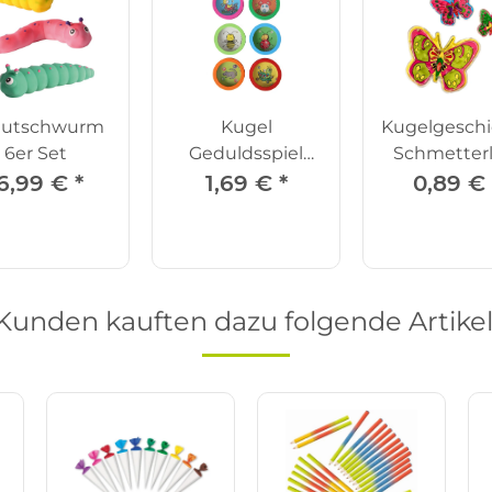
autschwurm
Kugel
Kugelgeschic
6er Set
Geduldsspiel
Schmetterl
rund
6,99 €
*
1,69 €
*
0,89 €
Kunden kauften dazu folgende Artikel