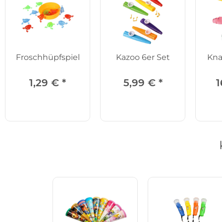
Froschhüpfspiel
Kazoo 6er Set
Kn
1,29 €
*
5,99 €
*
1