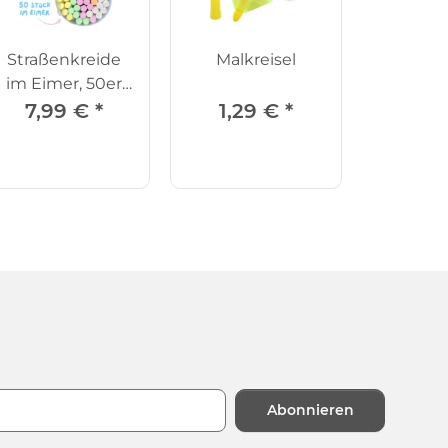
Straßenkreide
Malkreisel
im Eimer, 50er
Set
7,99 €
*
1,29 €
*
Abonnieren
n