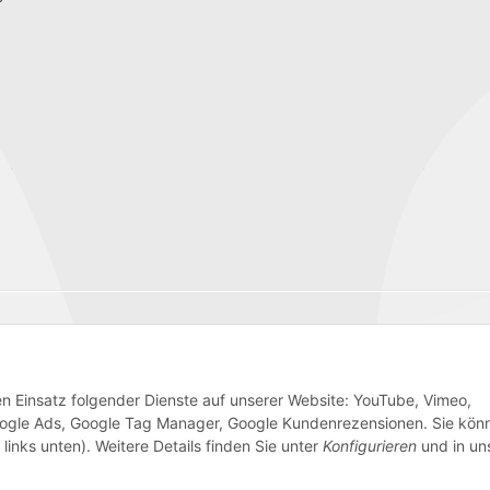
Wir versenden mit
den Einsatz folgender Dienste auf unserer Website: YouTube, Vimeo,
 Google Ads, Google Tag Manager, Google Kundenrezensionen. Sie kön
links unten). Weitere Details finden Sie unter
Konfigurieren
und in un
AGB
Sitemap
Impressum
Batteriegesetzhinweise
W