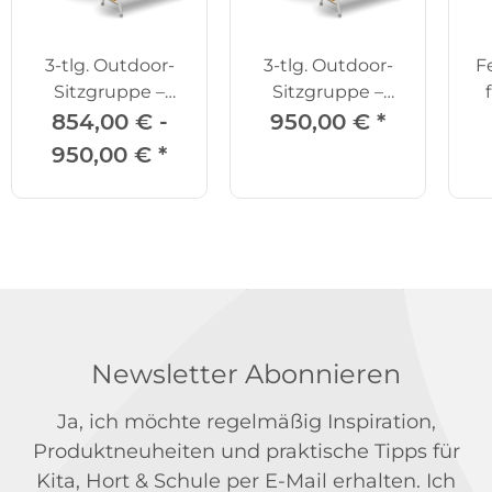
3-tlg. Outdoor-
3-tlg. Outdoor-
F
Sitzgruppe –
Sitzgruppe –
Tisch mit 2
Tisch mit 2
854,00 € -
950,00 €
*
Bänken
Bänken, 150 cm
950,00 €
*
Newsletter Abonnieren
Ja, ich möchte regelmäßig Inspiration,
Produktneuheiten und praktische Tipps für
Kita, Hort & Schule per E-Mail erhalten. Ich