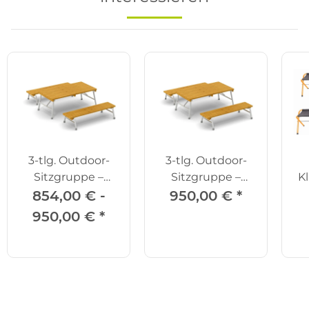
3-tlg. Outdoor-
3-tlg. Outdoor-
Sitzgruppe –
Sitzgruppe –
K
Tisch mit 2
Tisch mit 2
854,00 € -
950,00 €
*
Bänken
Bänken, 150 cm
950,00 €
*