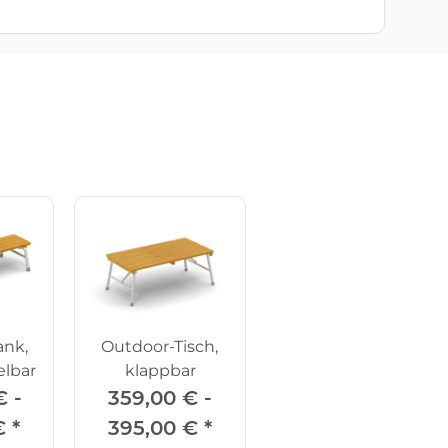
ank,
Outdoor-Tisch,
elbar
klappbar
€ -
359,00 € -
€
*
395,00 €
*