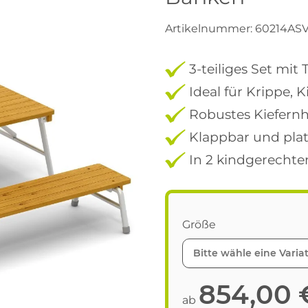
Artikelnummer:
60214AS
3-teiliges Set mit
Ideal für Krippe, 
Robustes Kiefernh
Klappbar und plat
In 2 kindgerechte
Größe
Bitte wähle eine Variat
854,00 
ab