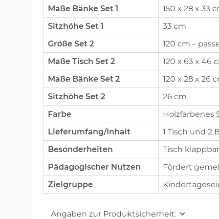
Maße Bänke Set 1
150 x 28 x 33 
Sitzhöhe Set 1
33 cm
Größe Set 2
120 cm – pass
Maße Tisch Set 2
120 x 63 x 46 
Maße Bänke Set 2
120 x 28 x 26 
Sitzhöhe Set 2
26 cm
Farbe
Holzfarbenes S
Lieferumfang/Inhalt
1 Tisch und 2
Besonderheiten
Tisch klappbar
Pädagogischer Nutzen
Fördert gemei
Zielgruppe
Kindertagesei
Angaben zur Produktsicherheit: