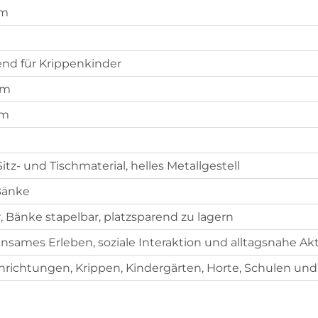
cm
end für Krippenkinder
cm
cm
itz- und Tischmaterial, helles Metallgestell
 Bänke
, Bänke stapelbar, platzsparend zu lagern
nsames Erleben, soziale Interaktion und alltagsnahe Ak
nrichtungen, Krippen, Kindergärten, Horte, Schulen un