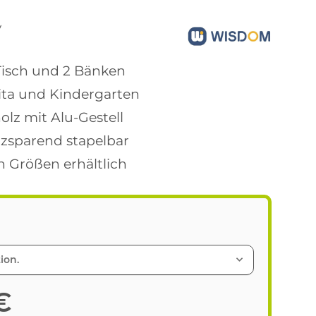
V
 Tisch und 2 Bänken
Kita und Kindergarten
olz mit Alu-Gestell
zsparend stapelbar
n Größen erhältlich
ion.
€