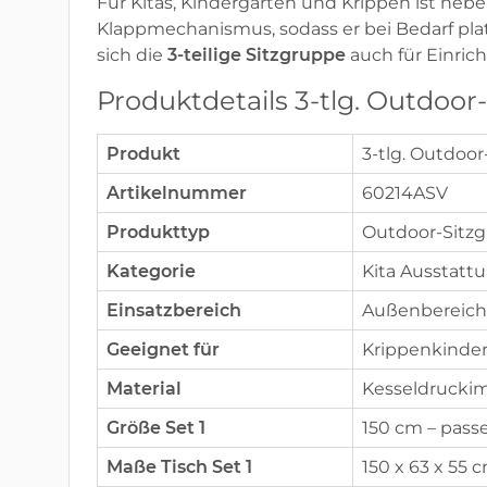
Für Kitas, Kindergärten und Krippen ist nebe
Klappmechanismus, sodass er bei Bedarf pla
sich die
3-teilige Sitzgruppe
auch für Einric
Produktdetails 3-tlg. Outdoor
Produkt
3-tlg. Outdoo
Artikelnummer
60214ASV
Produkttyp
Outdoor-Sitzg
Kategorie
Kita Ausstatt
Einsatzbereich
Außenbereich,
Geeignet für
Krippenkinder
Material
Kesseldruckim
Größe Set 1
150 cm – pass
Maße Tisch Set 1
150 x 63 x 55 