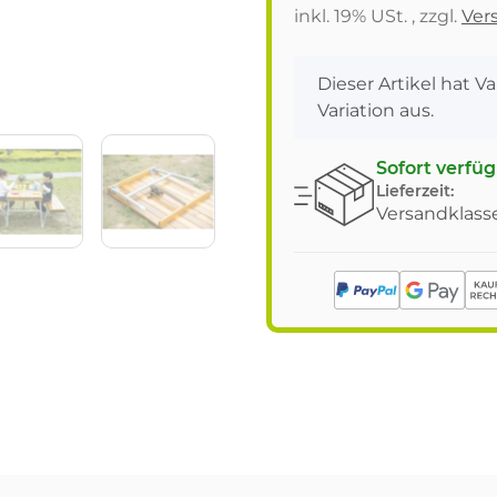
inkl. 19% USt. , zzgl.
Ver
x
Dieser Artikel hat V
Variation aus.
Sofort verfü
Lieferzeit:
Versandklasse