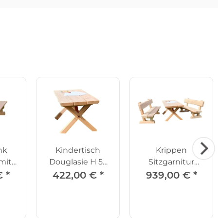
nk
Kindertisch
Krippen
mit
Douglasie H 52
Sitzgarnitur
30
cm
Douglasie
€
*
422,00 €
*
939,00 €
*