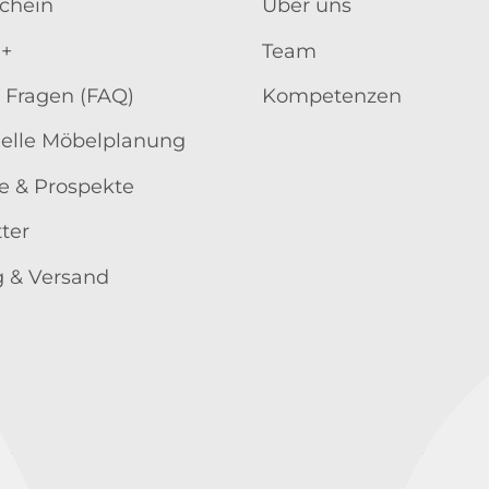
schein
Über uns
 +
Team
 Fragen (FAQ)
Kompetenzen
uelle Möbelplanung
e & Prospekte
ter
 & Versand