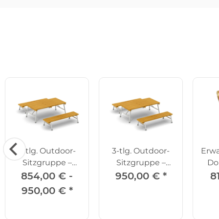
3-tlg. Outdoor-
3-tlg. Outdoor-
Erw
Sitzgruppe –
Sitzgruppe –
Do
Tisch mit 2
Tisch mit 2
854,00 € -
950,00 €
*
8
Bänken
Bänken, 150 cm
950,00 €
*