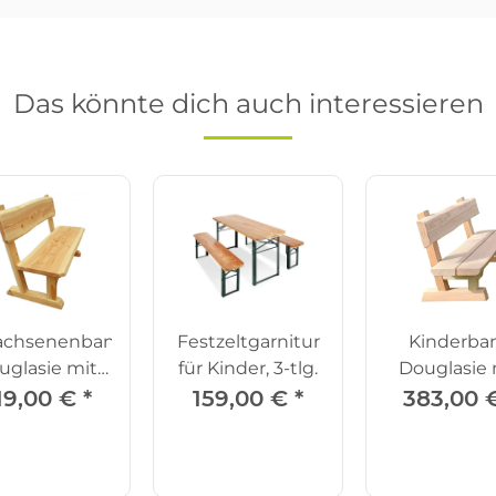
Das könnte dich auch interessieren
achsenenbank
Festzeltgarnitur
Kinderba
uglasie mit
für Kinder, 3-tlg.
Douglasie 
Lehne
Lehne SH
19,00 €
*
159,00 €
*
383,00 