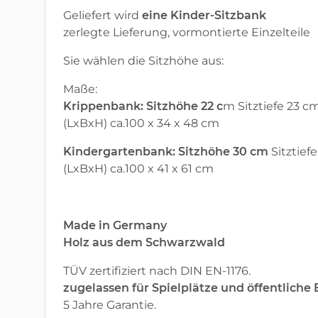
Geliefert wird
eine Kinder-Sitzbank
zerlegte Lieferung, vormontierte Einzelteile
Sie wählen die Sitzhöhe aus:
Maße:
Krippenbank: Sitzhöhe 22 c
m Sitztiefe 23 c
(LxBxH) ca.100 x 34 x 48 cm
Kindergartenbank: Sitzhöhe 30 cm
Sitztief
(LxBxH) ca.100 x 41 x 61 cm
Made in Germany
Holz aus dem Schwarzwald
TÜV zertifiziert nach DIN EN-1176.
zugelassen für Spielplätze und öffentliche
5 Jahre Garantie.