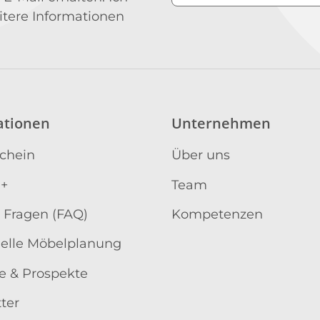
Newsletter Abonniere
itere Informationen
ationen
Unternehmen
schein
Über uns
 +
Team
 Fragen (FAQ)
Kompetenzen
uelle Möbelplanung
e & Prospekte
ter