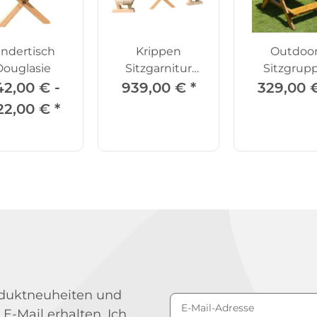
indertisch
Krippen
Outdoo
Douglasie
Sitzgarnitur
Sitzgrup
Douglasie
42,00 € -
939,00 €
*
329,00 
22,00 €
*
roduktneuheiten und
 E-Mail erhalten. Ich