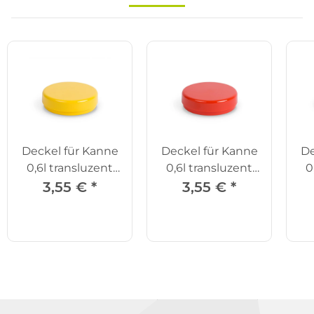
Deckel für Kanne
Deckel für Kanne
De
0,6l transluzent
0,6l transluzent
0
gelb PP
rot PP
3,55 €
*
3,55 €
*