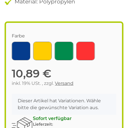
Material: Polypropylen
Farbe
blau
gelb
grün
rot
10,89 €
inkl. 19% USt. , zzgl.
Versand
x
Dieser Artikel hat Variationen. Wähle
bitte die gewünschte Variation aus.
Sofort verfügbar
Lieferzeit: