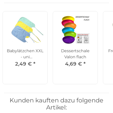
Babylätzchen XXL
Dessertschale
Fr
- uni
Valon flach
grün/gelb/blau
2,49 €
*
4,69 €
*
Kunden kauften dazu folgende
Artikel: