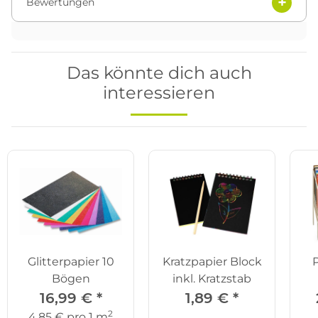
Bewertungen
Das könnte dich auch
interessieren
Glitterpapier 10
Kratzpapier Block
P
Bögen
inkl. Kratzstab
16,99 €
*
1,89 €
*
2
4,85 € pro 1 m