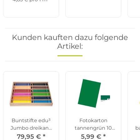
Kunden kauften dazu folgende
Artikel:
Buntstifte edu³
Fotokarton
Jumbo dreikant,
tannengrün 10
b
144er Set
Bögen
79,95 €
*
5,99 €
*