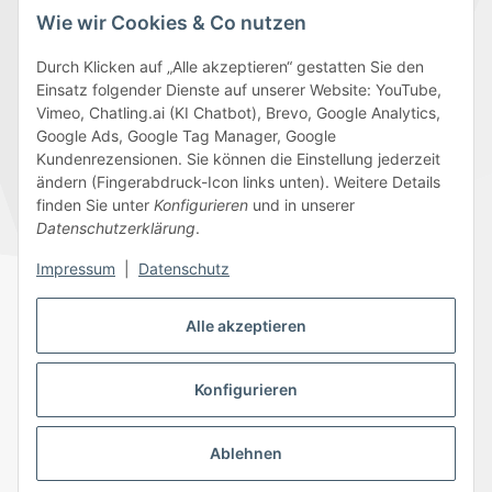
Wie wir Cookies & Co nutzen
Durch Klicken auf „Alle akzeptieren“ gestatten Sie den
Einsatz folgender Dienste auf unserer Website: YouTube,
Wir versenden mit
Vimeo, Chatling.ai (KI Chatbot), Brevo, Google Analytics,
Google Ads, Google Tag Manager, Google
Kundenrezensionen. Sie können die Einstellung jederzeit
ändern (Fingerabdruck-Icon links unten). Weitere Details
finden Sie unter
Konfigurieren
und in unserer
Folge uns
Datenschutzerklärung
.
Impressum
|
Datenschutz
Alle akzeptieren
Datenschutz
AGB
Sitemap
Impressum
Batteriegesetzhinweise
Widerrufsrecht
Konfigurieren
Ablehnen
© 2026 Edeline-Kidz
* Alle Preise inkl. gesetzlicher USt., zzgl.
Versand