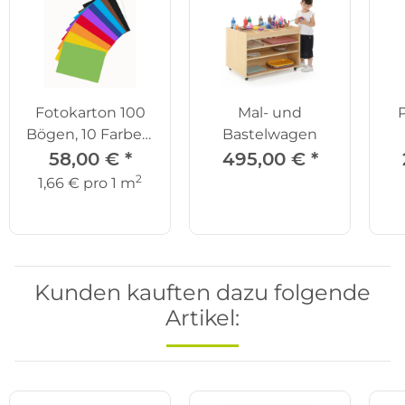
Fotokarton 100
Mal- und
P
Bögen, 10 Farben,
Bastelwagen
50 x 70 cm
58,00 €
*
495,00 €
*
2
1,66 € pro 1 m
Kunden kauften dazu folgende
Artikel: