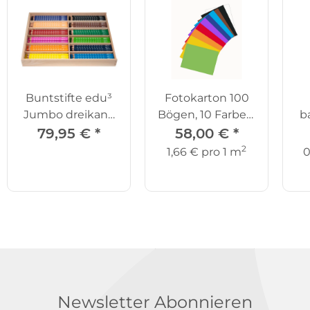
Buntstifte edu³
Fotokarton 100
Jumbo dreikant,
Bögen, 10 Farben,
b
144er Set
50 x 70 cm
79,95 €
*
58,00 €
*
2
1,66 € pro 1 m
0
Newsletter Abonnieren