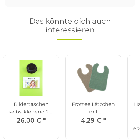
Das könnte dich auch
interessieren
Bildertaschen
Frottee Lätzchen
H
selbstklebend 25-
mit
tlg.
Druckknöpfen
26,00 €
*
4,29 €
*
Alt