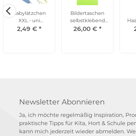
Babylätzchen
Bildertaschen
XXL - uni
selbstklebend
Haa
grün/gelb/blau
25-tlg.
Spie
2,49 €
*
26,00 €
*
Newsletter Abonnieren
Ja, ich möchte regelmäßig Inspiration, P
praktische Tipps für Kita, Hort & Schule per
kann mich jederzeit wieder abmelden. We