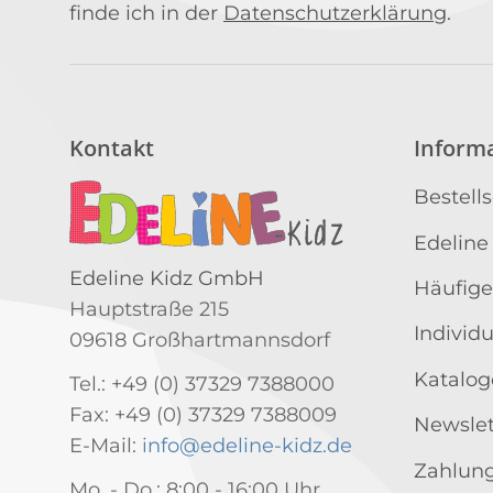
finde ich in der
Datenschutzerklärung
.
Kontakt
Inform
Bestell
Edeline
Edeline Kidz GmbH
Häufige
Hauptstraße 215
Individ
09618 Großhartmannsdorf
Katalog
Tel.: +49 (0) 37329 7388000
Fax: +49 (0) 37329 7388009
Newslet
E-Mail:
info@edeline-kidz.de
Zahlung
Mo. - Do.: 8:00 - 16:00 Uhr