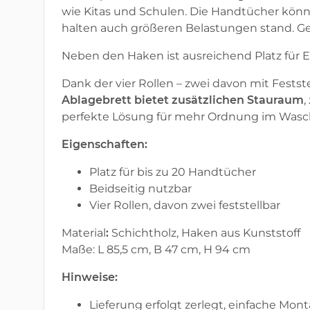
wie Kitas und Schulen. Die Handtücher kön
halten auch größeren Belastungen stand. Ge
Neben den Haken ist ausreichend Platz für 
Dank der vier Rollen – zwei davon mit Festst
Ablagebrett bietet zusätzlichen Stauraum
,
perfekte Lösung für mehr Ordnung im Was
Eigenschaften:
Platz für bis zu 20 Handtücher
Beidseitig nutzbar
Vier Rollen, davon zwei feststellbar
Materia
l
:
Schichtholz, Haken aus Kunststoff
Maße:
L 85,5 cm, B 47 cm, H 94 cm
Hinweise:
Lieferung erfolgt zerlegt, einfache Mon