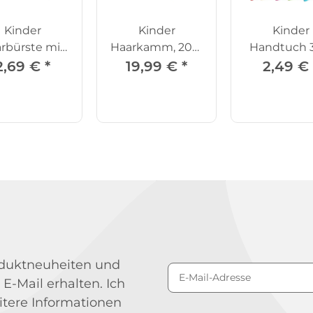
Kinder
Kinder
Kinder
rbürste mit
Haarkamm, 20er
Handtuch 
gel - einzeln
Set
50 cm
2,69 €
*
19,99 €
*
2,49 €
roduktneuheiten und
 E-Mail erhalten. Ich
Newsletter Abonniere
itere Informationen