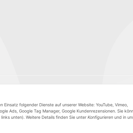
Wir versenden mit
den Einsatz folgender Dienste auf unserer Website: YouTube, Vimeo,
 Google Ads, Google Tag Manager, Google Kundenrezensionen. Sie kön
links unten). Weitere Details finden Sie unter
Konfigurieren
und in un
AGB
Sitemap
Impressum
Batteriegesetzhinweise
W