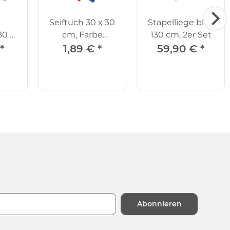
Seiftuch 30 x 30
Stapelliege blau
30 x
cm, Farbe
130 cm, 2er Set
wählbar
*
1,89 €
*
59,90 €
*
Abonnieren
n