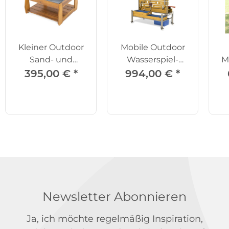
Kleiner Outdoor
Mobile Outdoor
Sand- und
Wasserspiel-
M
Matschtisch - U3
Anlage
395,00 €
*
994,00 €
*
Newsletter Abonnieren
Ja, ich möchte regelmäßig Inspiration,