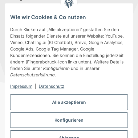
Wie wir Cookies & Co nutzen
Durch Klicken auf „Alle akzeptieren“ gestatten Sie den
Einsatz folgender Dienste auf unserer Website: YouTube,
Wir versenden mit
Vimeo, Chatling.ai (KI Chatbot), Brevo, Google Analytics,
Google Ads, Google Tag Manager, Google
Kundenrezensionen. Sie können die Einstellung jederzeit
ändern (Fingerabdruck-Icon links unten). Weitere Details
finden Sie unter
Konfigurieren
und in unserer
Folge uns
Datenschutzerklärung
.
Impressum
|
Datenschutz
Alle akzeptieren
Datenschutz
AGB
Sitemap
Impressum
Batteriegesetzhinweise
Widerrufsrecht
Konfigurieren
Ablehnen