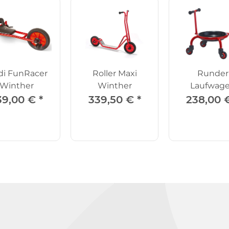
i FunRacer
Roller Maxi
Runder
Winther
Winther
Laufwag
Winthe
39,00 €
*
339,50 €
*
238,00 