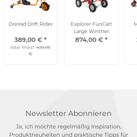
Dreirad Drift Rider
Explorer FunCart
M
Large Winther
389,00 €
*
874,00 €
*
Alter Preis*:
439,95
€
Newsletter Abonnieren
Ja, ich möchte regelmäßig Inspiration,
Produktneuheiten und praktische Tipps für