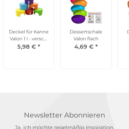
Deckel für Kanne
Dessertschale
Valon 1 l - versch.
Valon flach
Farben
5,98 €
*
4,69 €
*
Newsletter Abonnieren
Ja, ich möchte regelmäßig Inspiration,