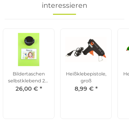
interessieren
Bildertaschen
Heißklebepistole,
He
selbstklebend 25-
groß
tlg.
26,00 €
*
8,99 €
*