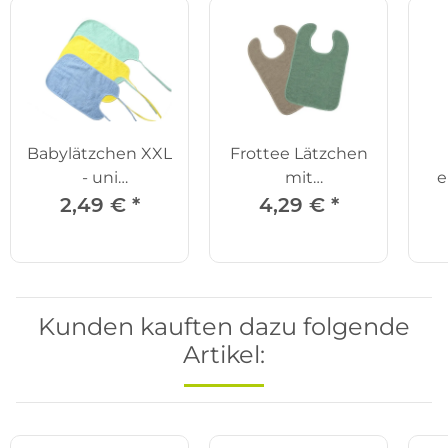
Babylätzchen XXL
Frottee Lätzchen
- uni
mit
e
grün/gelb/blau
Druckknöpfen
2,49 €
*
4,29 €
*
Kunden kauften dazu folgende
Artikel: