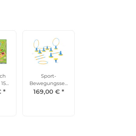
ich
Sport-
 150
Bewegungsset,
17-tlg.inkl.Tasche
€
*
169,00 €
*