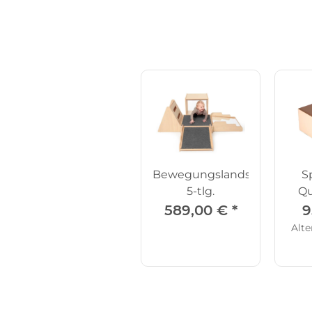
Bewegungslandschaft,
S
5-tlg.
Qu
589,00 €
*
9
Alte