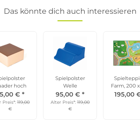
Das könnte dich auch interessieren
pielpolster
Spielpolster
Spieltepp
ader hoch
Welle
Farm, 200 x
cm
5,00 €
*
95,00 €
*
195,00 
r Preis*:
119,00
Alter Preis*:
119,00
€
€