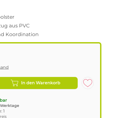
polster
zug aus PVC
nd Koordination
sand
In den Warenkorb
gbar
8 Werktage
: 1
reis