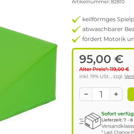
Artikelnummer:
82810
keilförmges Spiel
abwaschbarer Be
fördert Motorik u
95,00 €
Alter Preis*: 119,00 €
inkl. 19% USt. , zzgl.
Ver
Sofort verfü
Lieferzeit:
7 - 
Versandklasse
* Last Chance-P