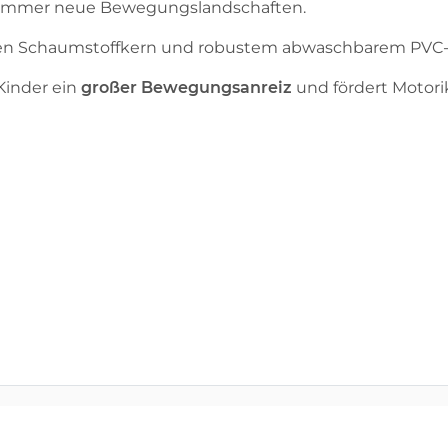
hen immer neue Bewegungslandschaften.
festen Schaumstoffkern und robustem abwaschbarem PVC
Kinder ein
großer Bewegungsanreiz
u
nd
fördert Motori