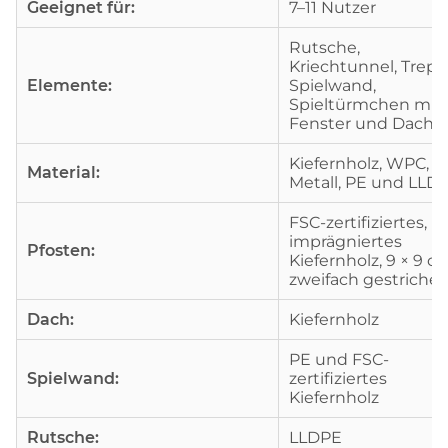
Geeignet für:
7–11 Nutzer
Rutsche,
Kriechtunnel, Trepp
Elemente:
Spielwand,
Spieltürmchen mit
Fenster und Dach
Kiefernholz, WPC,
Material:
Metall, PE und LLD
FSC-zertifiziertes,
imprägniertes
Pfosten:
Kiefernholz, 9 × 9 c
zweifach gestriche
Dach:
Kiefernholz
PE und FSC-
Spielwand:
zertifiziertes
Kiefernholz
Rutsche:
LLDPE