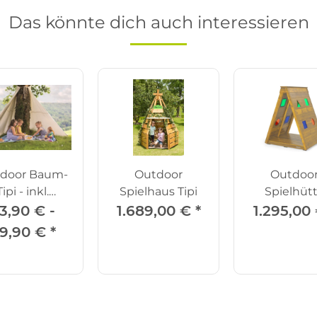
Das könnte dich auch interessieren
door Baum-
Outdoor
Outdoo
Tipi - inkl.
Spielhaus Tipi
Spielhüt
eltheringe
Regenbo
3,90 € -
1.689,00 €
*
1.295,00
9,90 €
*