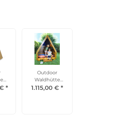
r
Outdoor
te
Waldhütte
gen
Farbenzauber
 €
*
1.115,00 €
*
mit Treppe