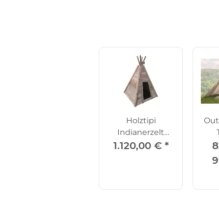
Holztipi
Out
Indianerzelt
Kleiner Büffel
Z
1.120,00 €
*
8
9