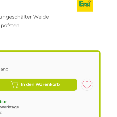
ungeschälter Weide
dpofsten
sand
In den Warenkorb
gbar
8 Werktage
: 1