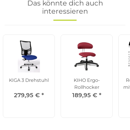
Das könnte dich auch
interessieren
KIGA 3 Drehstuhl
KIHO Ergo-
R
Rollhocker
mi
279,95 €
*
189,95 €
*