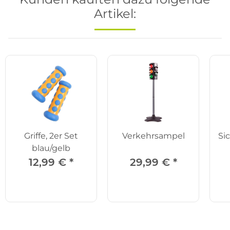
Artikel:
Griffe, 2er Set
Verkehrsampel
Si
blau/gelb
12,99 €
*
29,99 €
*