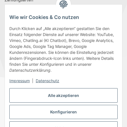
Wie wir Cookies & Co nutzen
Durch Klicken auf „Alle akzeptieren“ gestatten Sie den
Einsatz folgender Dienste auf unserer Website: YouTube,
Wir versenden mit
Vimeo, Chatling.ai (KI Chatbot), Brevo, Google Analytics,
Google Ads, Google Tag Manager, Google
Kundenrezensionen. Sie können die Einstellung jederzeit
ändern (Fingerabdruck-Icon links unten). Weitere Details
finden Sie unter
Konfigurieren
und in unserer
Folge uns
Datenschutzerklärung
.
Impressum
|
Datenschutz
Alle akzeptieren
Datenschutz
AGB
Sitemap
Impressum
Batteriegesetzhinweise
Widerrufsrecht
Konfigurieren