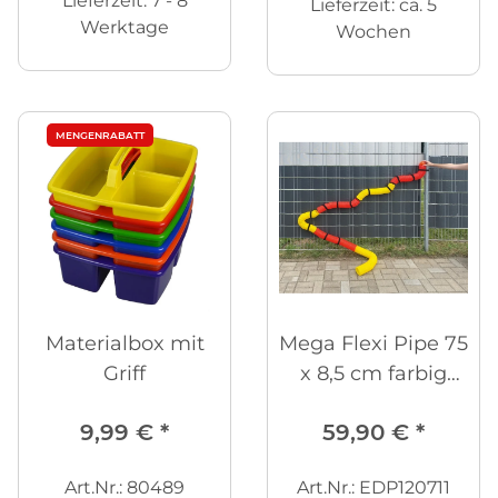
Lieferzeit:
7 - 8
Lieferzeit:
ca. 5
Werktage
Wochen
MENGENRABATT
Materialbox mit
Mega Flexi Pipe 75
Griff
x 8,5 cm farbig
gemischt
9,99 €
*
59,90 €
*
Art.Nr.: 80489
Art.Nr.: EDP120711