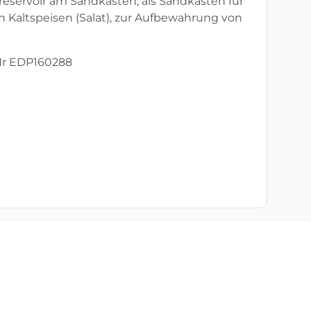
servoir am Sandkasten, als Sandkasten für
n Kaltspeisen (Salat), zur Aufbewahrung von
 Nr EDP160288