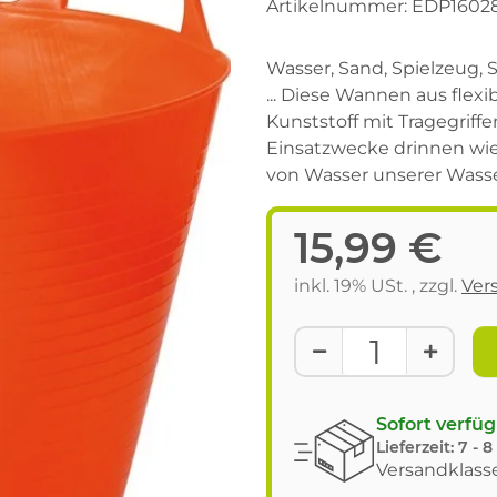
Artikelnummer:
EDP1602
Wasser, Sand, Spielzeug, 
... Diese Wannen aus fle
Kunststoff mit Tragegriff
Einsatzwecke drinnen wi
von Wasser unserer Wass
15,99 €
inkl. 19% USt. , zzgl.
Ver
Sofort verfü
Lieferzeit:
7 - 
Versandklasse