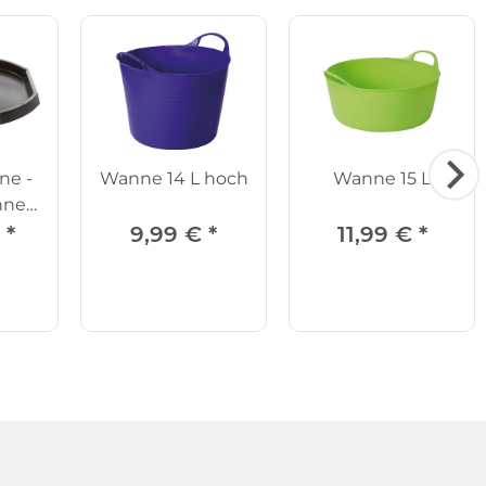
ne -
Wanne 14 L hoch
Wanne 15 L
nne
z
€
*
9,99 €
*
11,99 €
*