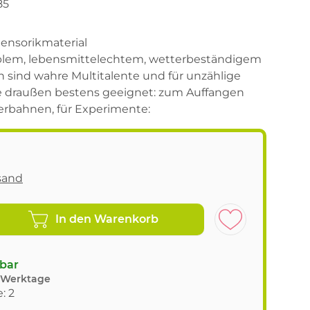
85
Sensorikmaterial
xiblem, lebensmittelechtem, wetterbeständigem
en sind wahre Multitalente und für unzählige
e draußen bestens geeignet: zum Auffangen
erbahnen, für Experimente:
sand
In den Warenkorb
gbar
8 Werktage
: 2