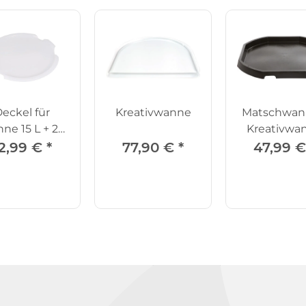
eckel für
Kreativwanne
Matschwan
ne 15 L + 26
Kreativwa
L
schwar
2,99 €
*
77,90 €
*
47,99 