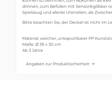
können schwimmen; zum Abkühlen als kleine
drinnen, zum Befüllen mit Sensorikglibber o
Spielzeug und allerlei Utensilien, als Zwisch
Bitte beachten Sie, der Deckel ist nicht im 
Material: weicher, unkaputtbarer PP Kunststo
Maße: Ø 39 x 30 cm
Ab 3 Jahre
Angaben zur Produktsicherheit: