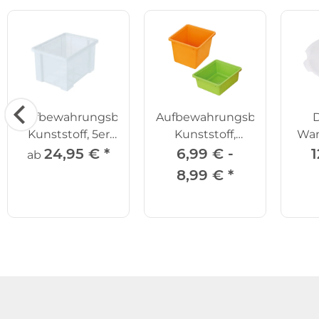
Aufbewahrungsboxen,
Aufbewahrungsboxen,
D
Kunststoff, 5er
Kunststoff,
Wan
Set
versch. Größen
24,95 €
*
6,99 € -
1
ab
8,99 €
*