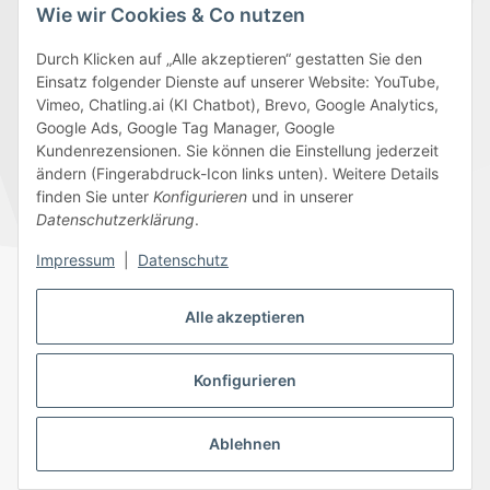
Wie wir Cookies & Co nutzen
Durch Klicken auf „Alle akzeptieren“ gestatten Sie den
Einsatz folgender Dienste auf unserer Website: YouTube,
Wir versenden mit
Vimeo, Chatling.ai (KI Chatbot), Brevo, Google Analytics,
Google Ads, Google Tag Manager, Google
Kundenrezensionen. Sie können die Einstellung jederzeit
ändern (Fingerabdruck-Icon links unten). Weitere Details
finden Sie unter
Konfigurieren
und in unserer
Folge uns
Datenschutzerklärung
.
Impressum
|
Datenschutz
Alle akzeptieren
Datenschutz
AGB
Sitemap
Impressum
Batteriegesetzhinweise
Widerrufsrecht
Konfigurieren
Ablehnen
© 2026 Edeline-Kidz
* Alle Preise inkl. gesetzlicher USt., zzgl.
Versand