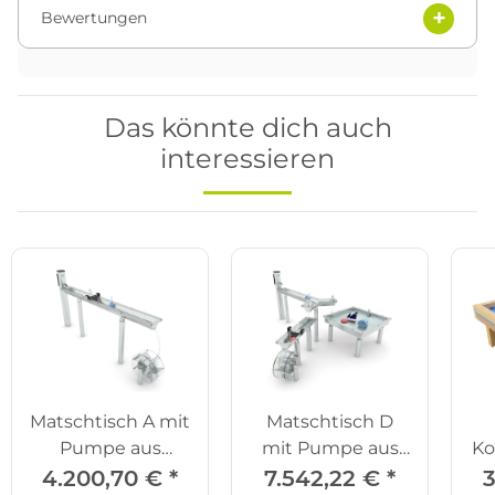
Bewertungen
Das könnte dich auch
interessieren
Matschtisch A mit
Matschtisch D
Pumpe aus
mit Pumpe aus
Ko
Edelstahl
Edelstahl
4.200,70 €
*
7.542,22 €
*
3