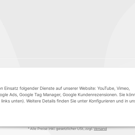
Wir versenden mit
den Einsatz folgender Dienste auf unserer Website: YouTube, Vimeo,
 Google Ads, Google Tag Manager, Google Kundenrezensionen. Sie kön
links unten). Weitere Details finden Sie unter
Konfigurieren
und in un
AGB
Sitemap
Impressum
Batteriegesetzhinweise
W
* Alle Preise inkl. gesetzlicher USt., zzgl.
Versand