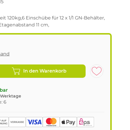
15
eit 120kg,6 Einschübe für 12 x 1/1 GN-Behälter,
Etagenabstand 11 cm,
sand
In den Warenkorb
gbar
8 Werktage
: 6