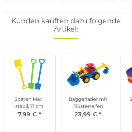
Kunden kauften dazu folgende
Artikel:
Spaten Maxi,
Baggerlader mit
S
stabil, 71 cm
Flüsterreifen
7,99 €
*
23,99 €
*