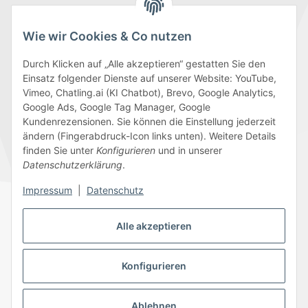
Wie wir Cookies & Co nutzen
Durch Klicken auf „Alle akzeptieren“ gestatten Sie den
Einsatz folgender Dienste auf unserer Website: YouTube,
Wir versenden mit
Vimeo, Chatling.ai (KI Chatbot), Brevo, Google Analytics,
Google Ads, Google Tag Manager, Google
Kundenrezensionen. Sie können die Einstellung jederzeit
ändern (Fingerabdruck-Icon links unten). Weitere Details
finden Sie unter
Konfigurieren
und in unserer
Folge uns
Datenschutzerklärung
.
Impressum
|
Datenschutz
Alle akzeptieren
Datenschutz
AGB
Sitemap
Impressum
Batteriegesetzhinweise
Widerrufsrecht
Konfigurieren
Ablehnen