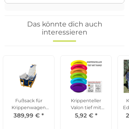
Das könnte dich auch
interessieren
Fußsack für
Krippenteller
K
Krippenwagen
Valon tief mit
Ed
Edeline Premium
Rand
389,99 €
*
5,92 €
*
2