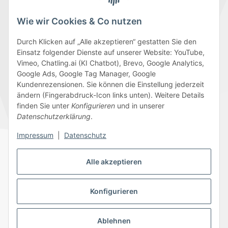
Wie wir Cookies & Co nutzen
Durch Klicken auf „Alle akzeptieren“ gestatten Sie den
Einsatz folgender Dienste auf unserer Website: YouTube,
Wir versenden mit
Vimeo, Chatling.ai (KI Chatbot), Brevo, Google Analytics,
Google Ads, Google Tag Manager, Google
Kundenrezensionen. Sie können die Einstellung jederzeit
ändern (Fingerabdruck-Icon links unten). Weitere Details
finden Sie unter
Konfigurieren
und in unserer
Folge uns
Datenschutzerklärung
.
Impressum
|
Datenschutz
Alle akzeptieren
Datenschutz
AGB
Sitemap
Impressum
Batteriegesetzhinweise
Widerrufsrecht
Konfigurieren
Ablehnen