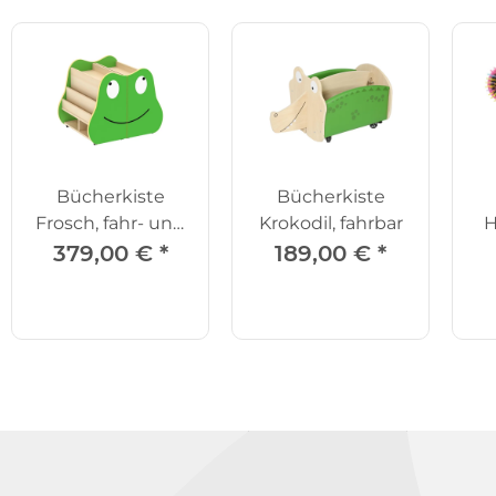
Bücherkiste
Bücherkiste
Frosch, fahr- und
Krokodil, fahrbar
H
klappbar
Sp
379,00 €
*
189,00 €
*