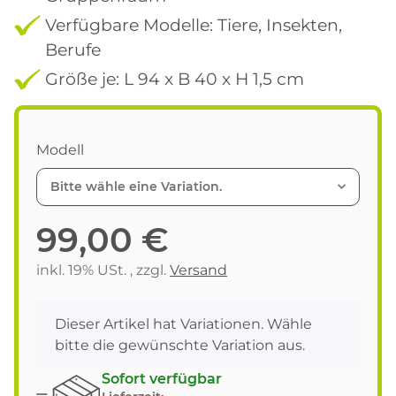
Verfügbare Modelle: Tiere, Insekten,
Berufe
Größe je: L 94 x B 40 x H 1,5 cm
Modell
Bitte wähle eine Variation.
99,00 €
inkl. 19% USt. , zzgl.
Versand
x
Dieser Artikel hat Variationen. Wähle
bitte die gewünschte Variation aus.
Sofort verfügbar