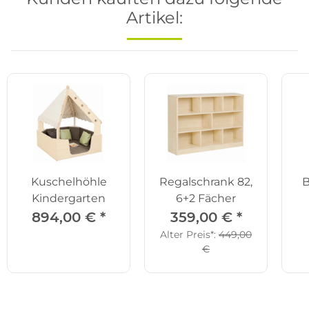
Artikel:
Kuschelhöhle
Regalschrank 82,
B
Kindergarten
6+2 Fächer
894,00 €
*
359,00 €
*
Alter Preis*:
449,00
€