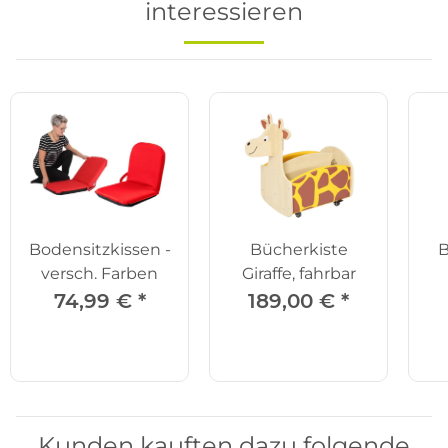
interessieren
Bodensitzkissen -
Bücherkiste
B
versch. Farben
Giraffe, fahrbar
74,99 €
*
189,00 €
*
Kunden kauften dazu folgende