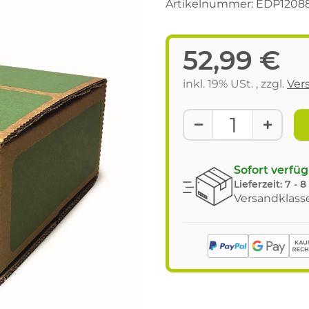
Artikelnummer:
EDP1208
52,99 €
inkl. 19% USt. , zzgl.
Ver
Sofort verfü
Lieferzeit:
7 - 
Versandklasse