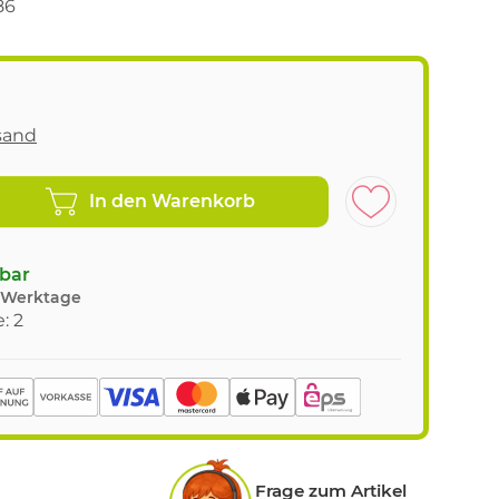
86
sand
In den Warenkorb
gbar
8 Werktage
: 2
Frage zum Artikel