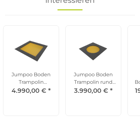
interessieren
Jumpoo Boden
Jumpoo Boden
Trampolin
Trampolin rund
B
quadratisch 200
150
4.990,00 €
*
3.990,00 €
*
1