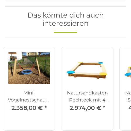
Das könnte dich auch
interessieren
Mini-
Natursandkasten
Na
Vogelnestschaukel
Rechteck mit 4
S
mit schrägen
Ecktischen
2.358,00 €
*
2.974,00 €
*
Pfosten