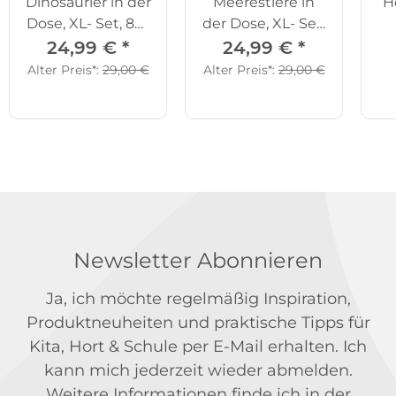
Dinosaurier in der
Meerestiere in
H
Dose, XL- Set, 84-
der Dose, XL- Set,
tlg.
80-tlg.
24,99 €
*
24,99 €
*
Alter Preis*:
29,00 €
Alter Preis*:
29,00 €
Newsletter Abonnieren
Ja, ich möchte regelmäßig Inspiration,
Produktneuheiten und praktische Tipps für
Kita, Hort & Schule per E-Mail erhalten. Ich
kann mich jederzeit wieder abmelden.
Weitere Informationen finde ich in der