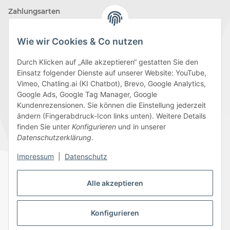
Zahlungsarten
Wie wir Cookies & Co nutzen
Durch Klicken auf „Alle akzeptieren“ gestatten Sie den
Einsatz folgender Dienste auf unserer Website: YouTube,
Wir versenden mit
Vimeo, Chatling.ai (KI Chatbot), Brevo, Google Analytics,
Google Ads, Google Tag Manager, Google
Kundenrezensionen. Sie können die Einstellung jederzeit
ändern (Fingerabdruck-Icon links unten). Weitere Details
finden Sie unter
Konfigurieren
und in unserer
Folge uns
Datenschutzerklärung
.
Impressum
|
Datenschutz
Alle akzeptieren
Datenschutz
AGB
Sitemap
Impressum
Batteriegesetzhinweise
Widerrufsrecht
Konfigurieren