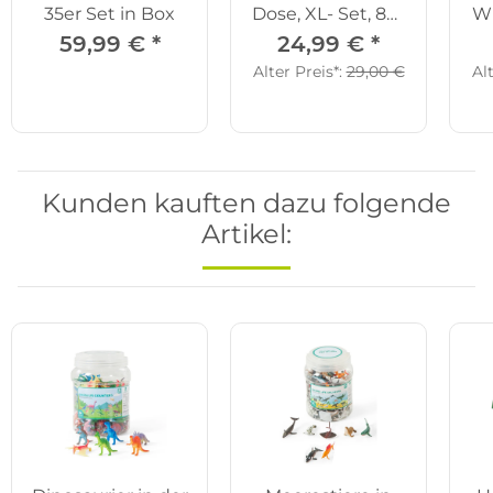
35er Set in Box
Dose, XL- Set, 84-
Wü
tlg.
59,99 €
*
24,99 €
*
Alter Preis*:
29,00 €
Al
Kunden kauften dazu folgende
Artikel: