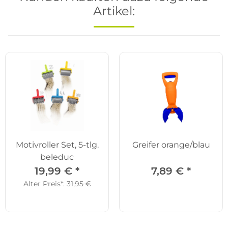
Artikel:
Motivroller Set, 5-tlg.
Greifer orange/blau
beleduc
19,99 €
*
7,89 €
*
Alter Preis*:
31,95 €