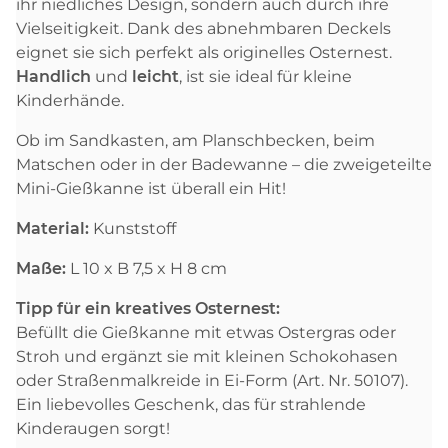
ihr niedliches Design, sondern auch durch ihre
Vielseitigkeit. Dank des abnehmbaren Deckels
eignet sie sich perfekt als originelles Osternest.
Handlich
und
leicht
, ist sie ideal für kleine
Kinderhände.
Ob im Sandkasten, am Planschbecken, beim
Matschen oder in der Badewanne – die zweigeteilte
Mini-Gießkanne ist überall ein Hit!
Material:
Kunststoff
Maße:
L 10 x B 7,5 x H 8 cm
Tipp für ein kreatives Osternest:
Befüllt die Gießkanne mit etwas Ostergras oder
Stroh und ergänzt sie mit kleinen Schokohasen
oder Straßenmalkreide in Ei-Form (Art. Nr. 50107).
Ein liebevolles Geschenk, das für strahlende
Kinderaugen sorgt!