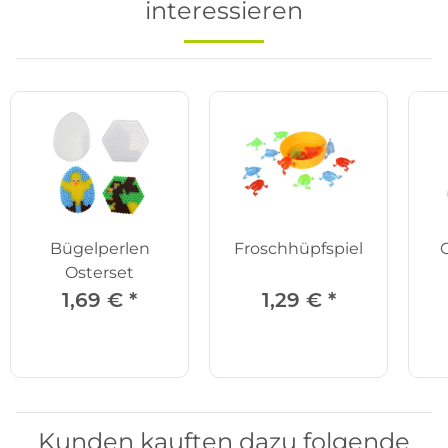
interessieren
Bügelperlen
Froschhüpfspiel
Osterset
1,69 €
*
1,29 €
*
Kunden kauften dazu folgende