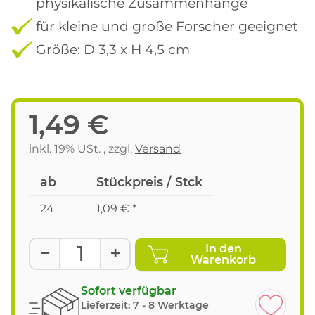
physikalische Zusammenhänge
für kleine und große Forscher geeignet
Größe: D 3,3 x H 4,5 cm
1,49 €
inkl. 19% USt. , zzgl.
Versand
ab
Stückpreis / Stck
24
1,09 €
*
In den
Warenkorb
Sofort verfügbar
Lieferzeit:
7 - 8 Werktage