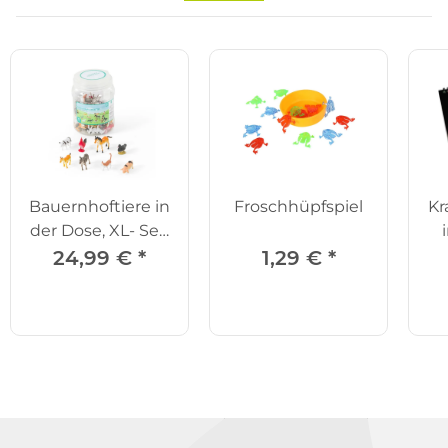
Bauernhoftiere in
Froschhüpfspiel
Kr
der Dose, XL- Set,
72-tlg.
24,99 €
*
1,29 €
*