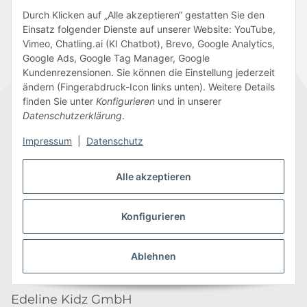
Durch Klicken auf „Alle akzeptieren“ gestatten Sie den
Ja, ich möchte regelmäßig Inspiration,
Einsatz folgender Dienste auf unserer Website: YouTube,
Vimeo, Chatling.ai (KI Chatbot), Brevo, Google Analytics,
Produktneuheiten und praktische Tipps für
Google Ads, Google Tag Manager, Google
Kita, Hort & Schule per E-Mail erhalten. Ich
Kundenrezensionen. Sie können die Einstellung jederzeit
kann mich jederzeit wieder abmelden.
ändern (Fingerabdruck-Icon links unten). Weitere Details
Weitere Informationen finde ich in der
finden Sie unter
Konfigurieren
und in unserer
Datenschutzerklärung
.
Datenschutzerklärung
.
Impressum
|
Datenschutz
Abonnieren
Newsletter Abonnieren
Alle akzeptieren
Kontakt
Konfigurieren
Ablehnen
Edeline Kidz GmbH