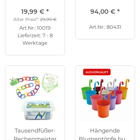
948-tlg.
19,99 €
*
94,00 €
*
Alter Preis*:
29,99 €
Art.Nr.: 80431
Art.Nr.: 10019
Lieferzeit:
7 - 8
Werktage
AUSVERKAUFT
Tausendfüßer-
Hängende
Rechenmeister
Blumentöpfe bunt