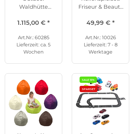
Waldhütte
Friseur & Beauty
Farbenzauber mit
Salon 18-tlg.
1.115,00 €
*
49,99 €
*
Treppe
Art.Nr.: 60285
Art.Nr.: 10026
Lieferzeit:
ca. 5
Lieferzeit:
7 - 8
Wochen
Werktage
SALE 15%
SPARSET