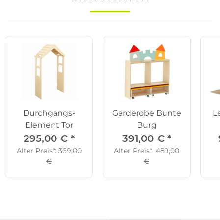
Durchgangs-
Garderobe Bunte
L
Element Tor
Burg
295,00 €
*
391,00 €
*
Alter Preis*:
369,00
Alter Preis*:
489,00
€
€