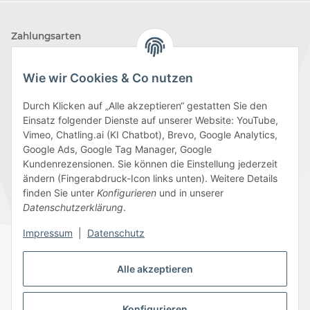
Zahlungsarten
Wie wir Cookies & Co nutzen
Durch Klicken auf „Alle akzeptieren“ gestatten Sie den
Einsatz folgender Dienste auf unserer Website: YouTube,
Wir versenden mit
Vimeo, Chatling.ai (KI Chatbot), Brevo, Google Analytics,
Google Ads, Google Tag Manager, Google
Kundenrezensionen. Sie können die Einstellung jederzeit
ändern (Fingerabdruck-Icon links unten). Weitere Details
finden Sie unter
Konfigurieren
und in unserer
Folge uns
Datenschutzerklärung
.
Impressum
|
Datenschutz
Alle akzeptieren
Datenschutz
AGB
Sitemap
Impressum
Batteriegesetzhinweise
Widerrufsrecht
Konfigurieren