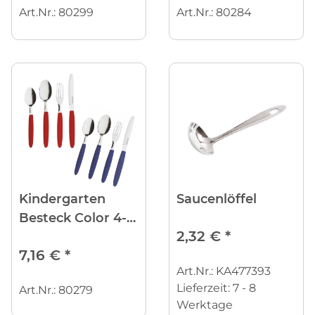
Art.Nr.: 80299
Art.Nr.: 80284
Kindergarten
Saucenlöffel
Besteck Color 4-
2,32 €
*
tlg. - versch.
7,16 €
*
Farben
Art.Nr.: KA477393
Lieferzeit:
7 - 8
Art.Nr.: 80279
Werktage