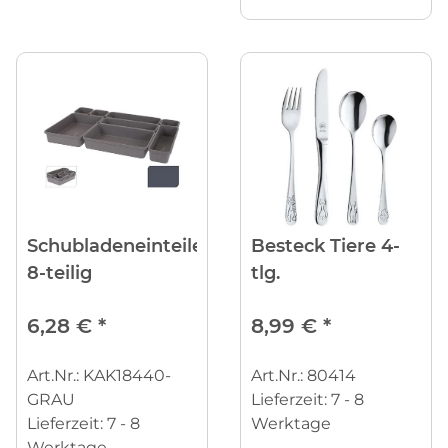
Schubladeneinteiler
Besteck Tiere 4-
8-teilig
tlg.
6,28 €
*
8,99 €
*
Art.Nr.: KAK18440-
Art.Nr.: 80414
GRAU
Lieferzeit:
7 - 8
Lieferzeit:
7 - 8
Werktage
Werktage