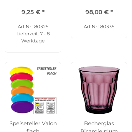
60 cm
Rückenlehne
9,25 €
*
98,00 €
*
Art.Nr.: 80325
Art.Nr.: 80335
Lieferzeit:
7 - 8
Werktage
Speiseteller Valon
Becherglas
flach
Picardie plum