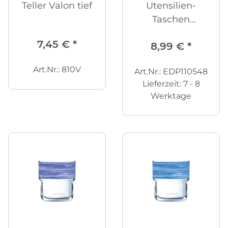
Teller Valon tief
Utensilien-
Taschen
transparent, 3er
7,45 €
*
8,99 €
*
Set
Art.Nr.: 810V
Art.Nr.: EDP110548
Lieferzeit:
7 - 8
Werktage