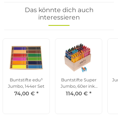
Das könnte dich auch
interessieren
Buntstifte edu³
Buntstifte Super
Ju
Jumbo, 144er Set
Jumbo, 60er inkl.
Spitzer
74,00 €
*
114,00 €
*