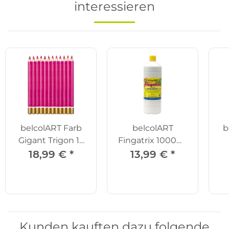
interessieren
belcolART Farb
belcolART
b
Gigant Trigon 12
Fingatrix 1000ml
Stifte zyklam
weiss
S
18,99 €
*
13,99 €
*
Kunden kauften dazu folgende