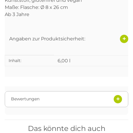
Kunststoff, glutenfrei und vegan
Maße: Flasche: Ø 8 x 26 cm
Ab 3 Jahre
Angaben zur Produktsicherheit:
Produkteigenschaft
Wert
Inhalt:
6,00 l
Bewertungen
Das könnte dich auch