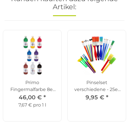
Artikel:
Primo
Pinselset
Fingermalfarbe 8er
verschiedene - 25er
Set
Set
46,00 €
*
9,95 €
*
7,67 € pro 1 l